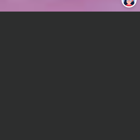
работу за тебя
Главная
ВУЗы Ростова-на-Дону
ЮУ (ИУБиП)
Курсовая работа
Сроки и Стоимость