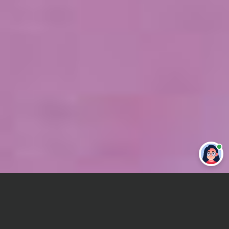
Привет 👋 Могу сделать студенческую
работу за тебя
Главная
ВУЗы Ростова-на-Дону
РФ МУ им. С.Ю. Витте
Курсовая работа