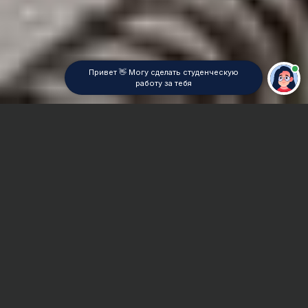
Привет 👋 Могу сделать студенческую
работу за тебя
Главная
Курсовая работа
Медицина
Сроки и Стоимость