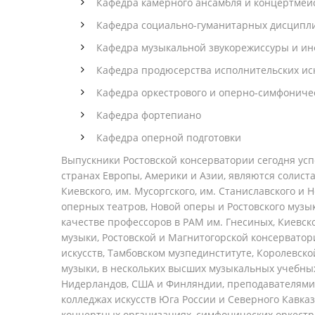
Кафедра камерного ансамбля и концертмей
Кафедра социально-гуманитарных дисципл
Кафедра музыкальной звукорежиссуры и и
Кафедра продюсерства исполнительских ис
Кафедра оркестрового и оперно-симфониче
Кафедра фортепиано
Кафедра оперной подготовки
Выпускники Ростовской консерватории сегодня усп
странах Европы, Америки и Азии, являются солист
Киевского, им. Мусоргского, им. Станиславского и
оперных театров, Новой оперы и Ростовского музык
качестве профессоров в РАМ им. Гнесиных, Киевс
музыки, Ростовской и Магнитогорской консерватор
искусств, Тамбовском музпединституте, Королевск
музыки, в нескольких высших музыкальных учебны
Нидерландов, США и Финляндии, преподавателями 
колледжах искусств Юга России и Северного Кавказ
концертных организациях, симфонических оркестра