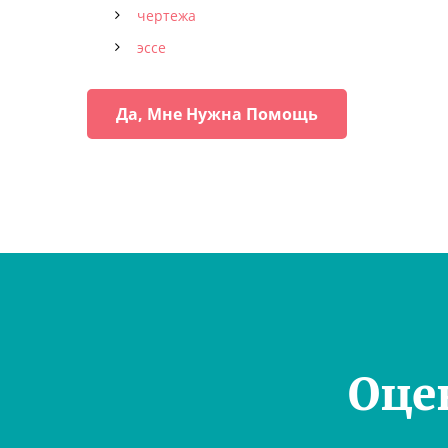
чертежа
эссе
Да, Мне Нужна Помощь
Оце