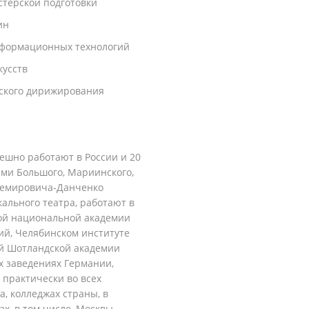
стерской подготовки
ин
нформационных технологий
кусств
ского дирижирования
ешно работают в России и 20
ами Большого, Мариинского,
 Немировича-Данченко
ального театра, работают в
кой национальной академии
ий, Челябинском институте
ой Шотландской академии
х заведениях Германии,
практически во всех
а, колледжах страны, в
х, в том числе, Москвы,