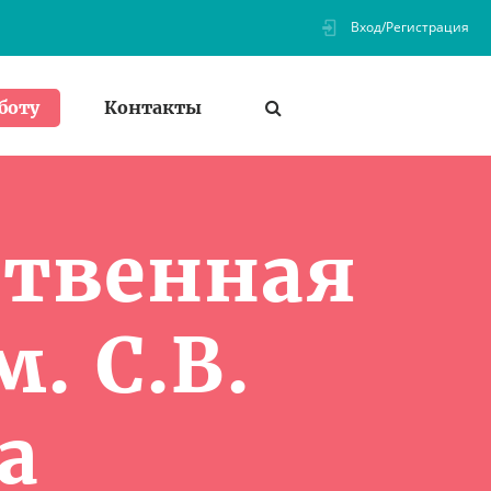
Вход/Регистрация
Контакты
боту
ственная
. С.В.
а