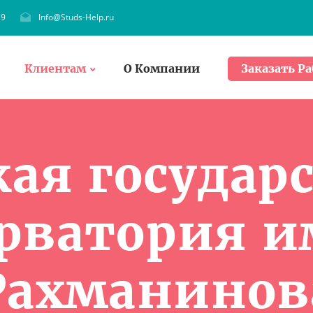
29
Info@Studs-Help.ru
Клиентам
О Компании
Заказать Ра
кая государ
рватория им
Рахманинов