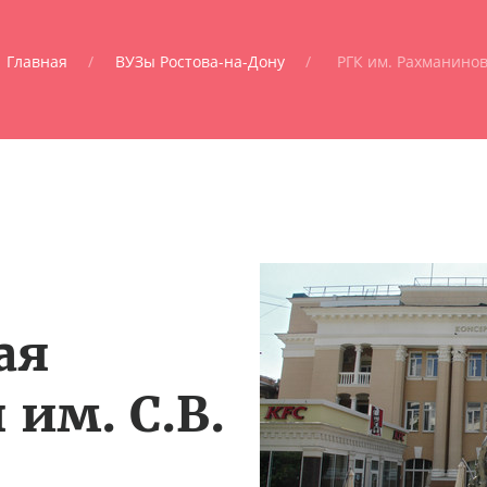
Главная
ВУЗы Ростова-на-Дону
РГК им. Рахманино
ая
 им. С.В.