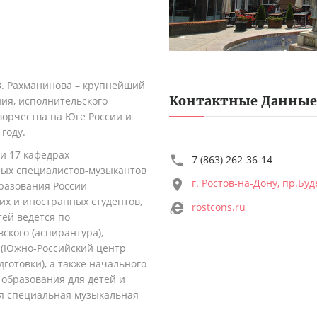
 В. Рахманинова – крупнейший
Контактные Данные
ия, исполнительского
ворчества на Юге России и
году.
 и 17 кафедрах
7 (863) 262-36-14
ных специалистов-музыкантов
г. Ростов-на-Дону, пр.Бу
разования России
х и иностранных студентов,
rostcons.ru
тей ведется по
ского (аспирантура),
 (Южно-Российский центр
отовки), а также начального
 образования для детей и
я специальная музыкальная