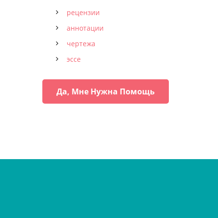
рецензии
аннотации
чертежа
эссе
Да, Мне Нужна Помощь