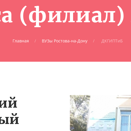
са (филиал)
Главная
ВУЗы Ростова-на-Дону
ДКГИПТиБ
чий
ный