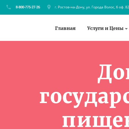
г. Ростов-на-Дону, ул. Города Волос, 6 оф. 8
Главная
Услуги и Цены
До
госуда
пищев