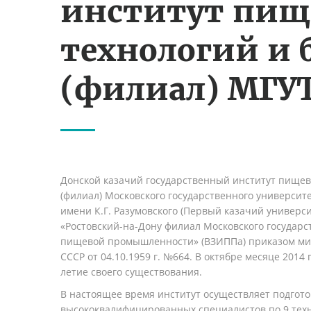
институт пи
технологий и 
(филиал) МГУ
Донской казачий государственный институт пищев
(филиал) Московского государственного университ
имени К.Г. Разумовского (Первый казачий универси
«Ростовский-на-Дону филиал Московского государс
пищевой промышленности» (ВЗИППа) приказом ми
СССР от 04.10.1959 г. №664. В октябре месяце 2014 
летие своего существования.
В настоящее время институт осуществляет подгото
высококвалифицированных специалистов по 9 тех