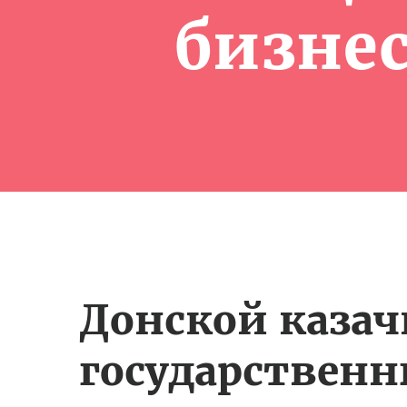
бизне
Донской каза
государствен