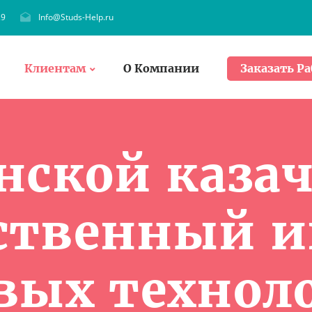
29
Info@Studs-Help.ru
Клиентам
О Компании
Заказать Ра
нской каза
рственный и
ых технол