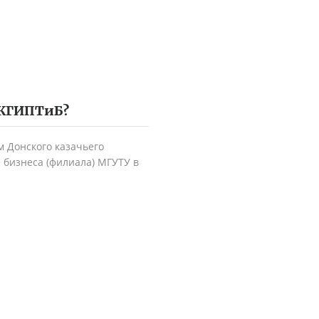
КГИПТиБ
?
 Донского казачьего
 бизнеса (филиала) МГУТУ в