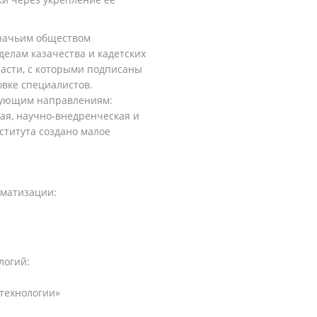
азачьим обществом
делам казачества и кадетских
асти, с которыми подписаны
овке специалистов.
дующим направлениям:
ая, научно-внедренческая и
ститута создано малое
оматизации:
логий:
технологии»