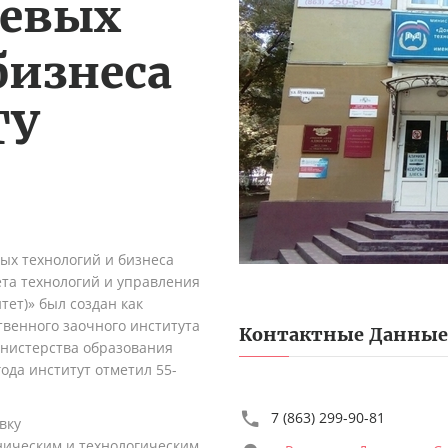
щевых
бизнеса
ТУ
ых технологий и бизнеса
ета технологий и управления
тет)» был создан как
твенного заочного института
Контактные Данные
нистерства образования
года институт отметил 55-
7 (863) 299-90-81
вку
ническим и технологическим