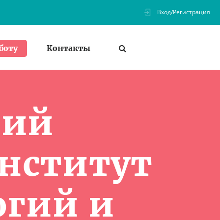
Вход/Регистрация
Контакты
боту
чий
нститут
огий и