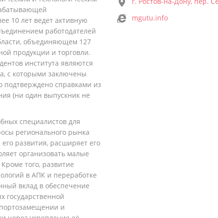
г. Ростов-на-Дону, пер. С
рабатывающей
mgutu.info
ее 10 лет ведет активную
Объединением работодателей
области, объединяющем 127
ной продукции и торговли.
дентов института являются
а, с которыми заключены
то подтверждено справками из
ния (ни один выпускник не
обных специалистов для
росы регионального рынка
его развития, расширяет его
оляет организовать малые
Кроме того, развитие
ологий в АПК и переработке
нный вклад в обеспечение
ях государственной
мпортозамещении и
и через укрепление её