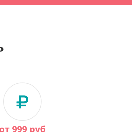
ь
от
999
руб