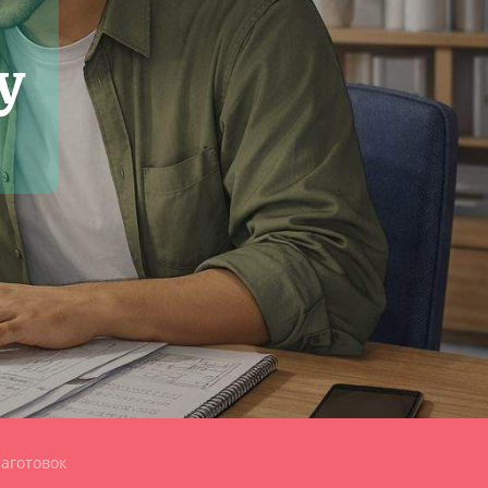
у
аготовок