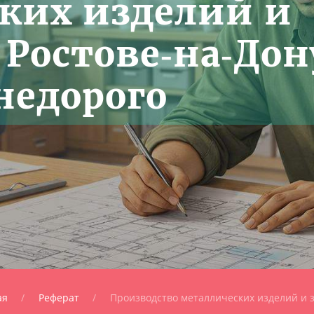
ких изделий и
 Ростове‑на‑Дон
недорого
ая
Реферат
Производство металлических изделий и з