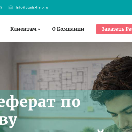
29
Info@Studs-Help.ru
Клиентам
О Компании
Заказать Ра
еферат по
ву