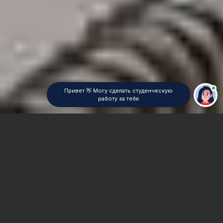
Привет 👋 Могу сделать студенческую
работу за тебя
Главная
Реферат
Гражданское право
Сроки и Стоимость