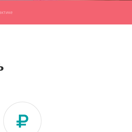
актике
ь