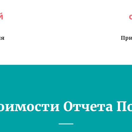
й
ия
При
оимости Отчета П