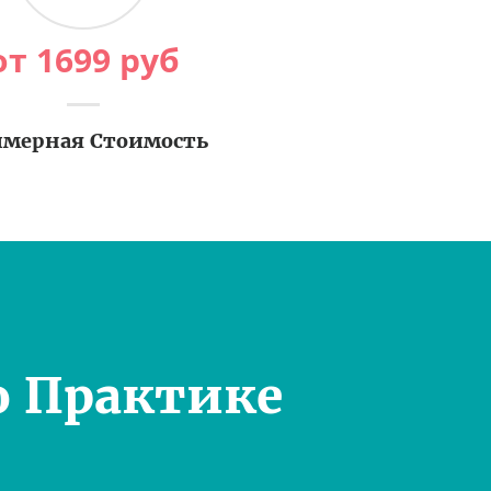
от
1699
руб
мерная Стоимость
о Практике