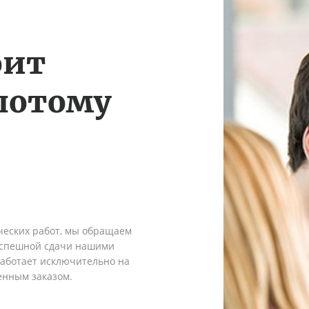
оит
потому
ческих работ, мы обращаем
 успешной сдачи нашими
работает исключительно на
енным заказом.