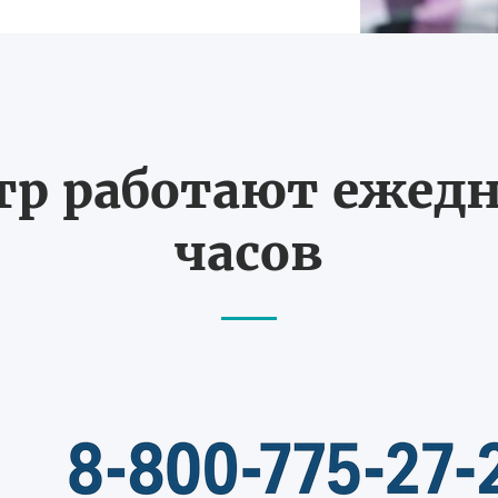
тр работают ежедне
часов