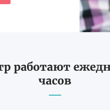
тр работают ежедне
часов