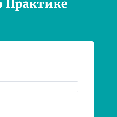
о Практике
т