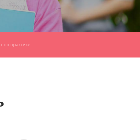
т по практике
ь