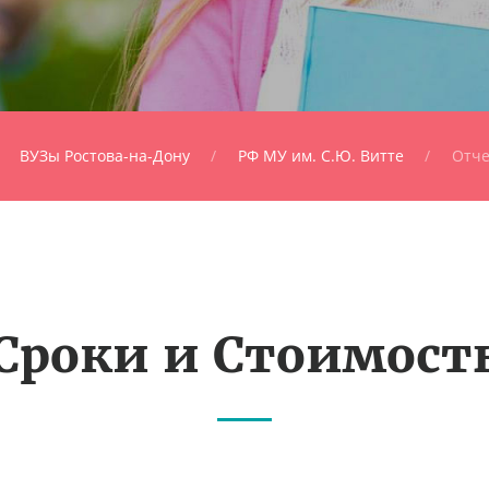
ВУЗы Ростова-на-Дону
РФ МУ им. С.Ю. Витте
Отче
Сроки и Стоимост