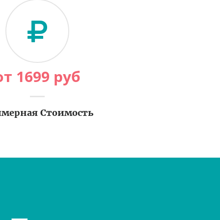
от
1699
руб
мерная Стоимость