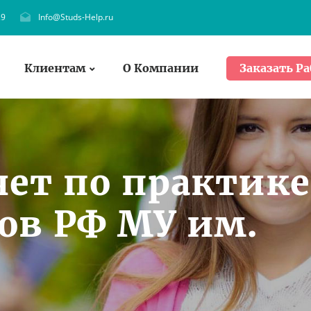
29
Info@Studs-Help.ru
Клиентам
О Компании
Заказать Ра
чет по практике
ов РФ МУ им.