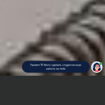
Привет 👋 Могу сделать студенческую
работу за тебя
Главная
Отчет по практике
Гостиничное дело