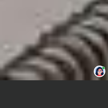
Привет 👋 Могу сделать студенческую
работу за тебя
Главная
Отчет по практике
Физические основы электроники