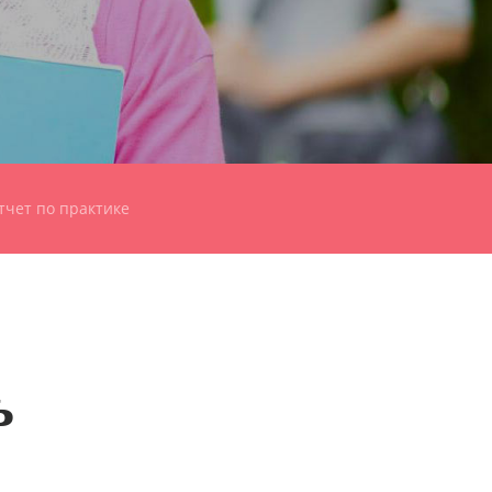
тчет по практике
ь