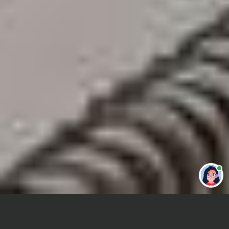
Привет 👋 Могу сделать студенческую
работу за тебя
Главная
Курсовая работа
Basic