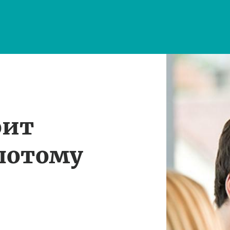
оит
потому