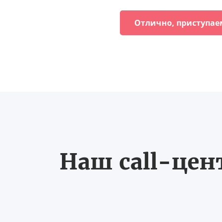
Отлично, приступае
Наш call-цен