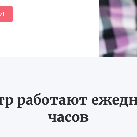
м!
тр работают ежедне
часов