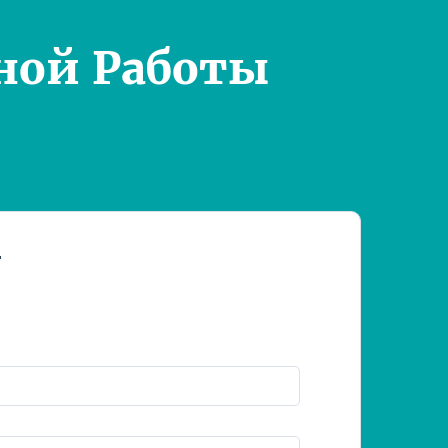
ной Работы
т