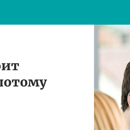
оит
потому