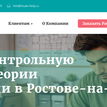
29
Info@Studs-Help.ru
Клиентам
О Компании
Заказать Ра
онтрольную
Теории
 в Ростове-на