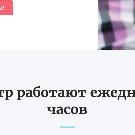
м!
тр работают ежедне
часов