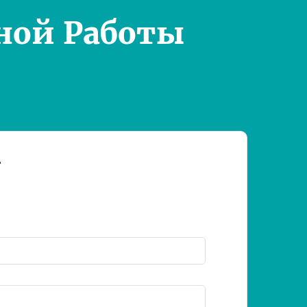
ной Работы
т