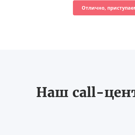
Отлично, приступае
Наш call-цен