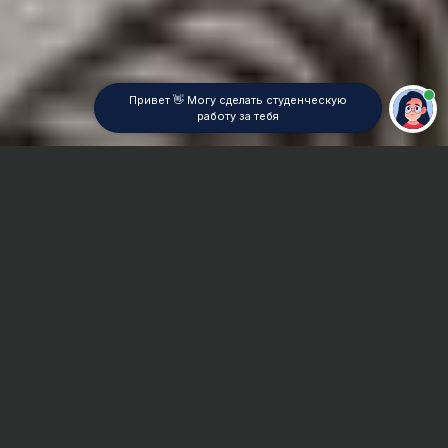
Привет 👋 Могу сделать студенческую
работу за тебя
Главная
Контрольная работа
Стратегический маркетинг
Сроки и Стоимость