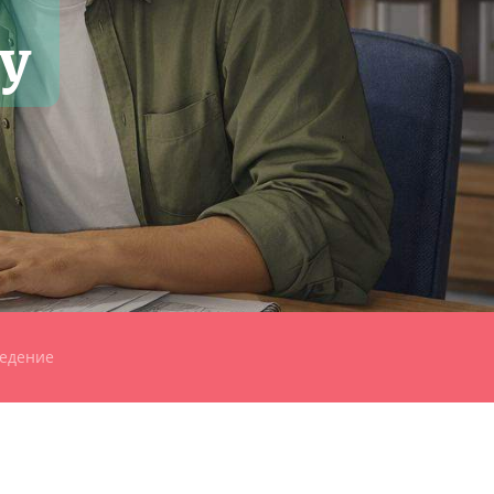
у
ведение