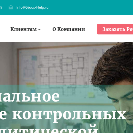
29
Info@Studs-Help.ru
Клиентам
О Компании
Заказать Ра
нальное
е контрольных
олитической