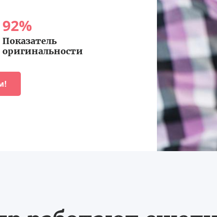
92
%
Показатель
оригинальности
м!