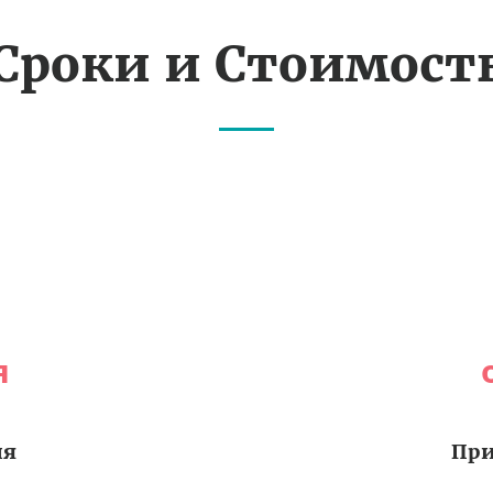
Сроки и Стоимост
я
ия
При