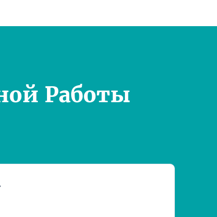
ной Работы
т