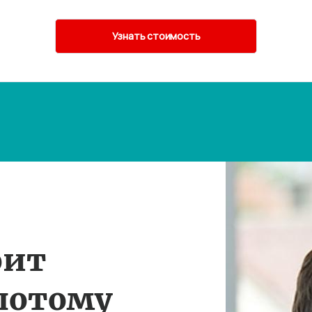
оит
потому