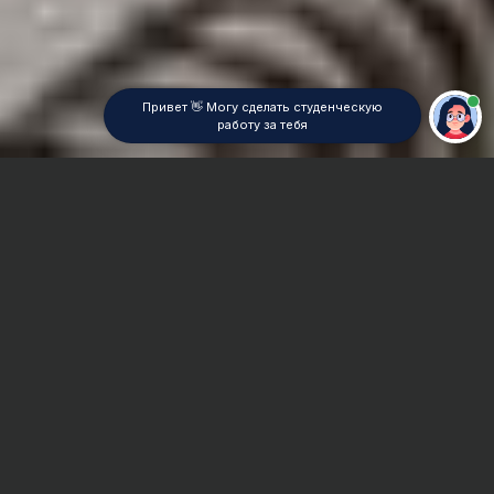
Привет 👋 Могу сделать студенческую
работу за тебя
Главная
Контрольная работа
Медицинская психология
Сроки и Стоимость