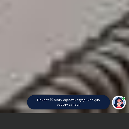
Привет 👋 Могу сделать студенческую
работу за тебя
Главная
Контрольная работа
Математическая логика