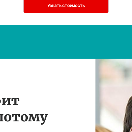
оит
потому