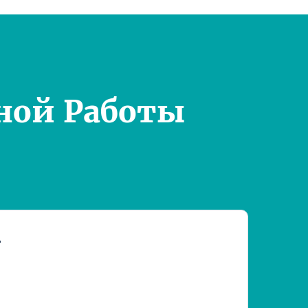
ной Работы
т