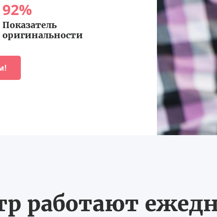
92
%
Показатель
оригинальности
м!
тр работают ежедне