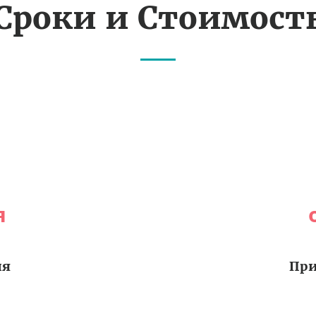
Сроки и Стоимост
я
ия
При