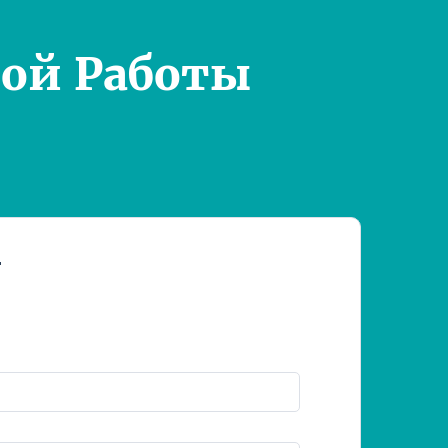
ой Работы
т