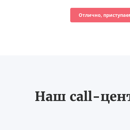
Отлично, приступае
Наш call-цен