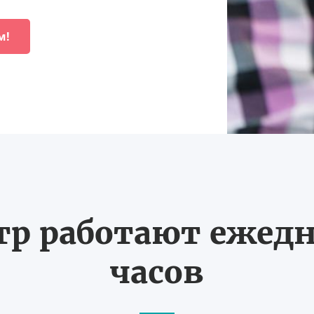
м!
тр работают ежедне
часов