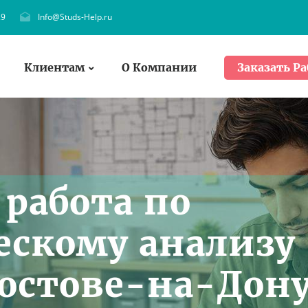
29
Info@Studs-Help.ru
Клиентам
О Компании
Заказать Ра
работа по
скому анализу
Ростове-на-Дон