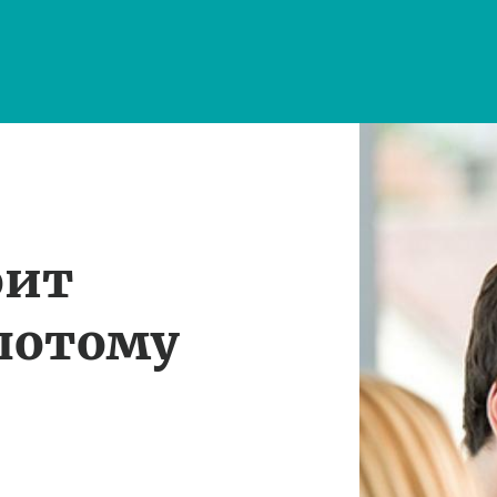
оит
потому