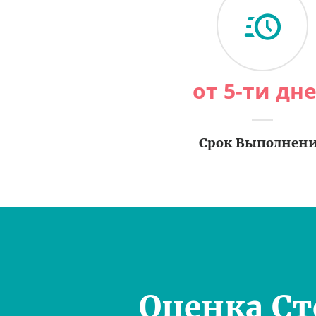
от 5-ти дн
Срок Выполнен
Оценка С