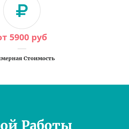
от
5900
руб
мерная Стоимость
ой Работы