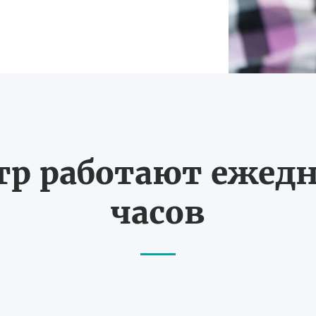
тр работают ежедне
часов