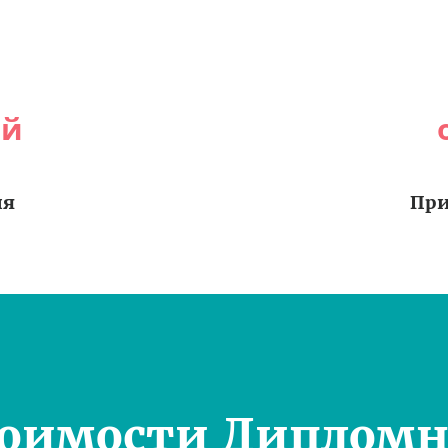
ей
ия
При
тоимости Дипломн